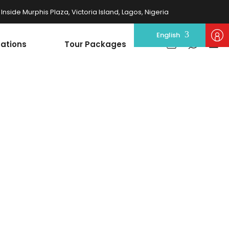
nside Murphis Plaza, Victoria Island, Lagos, Nigeria
English
nations
Tour Packages