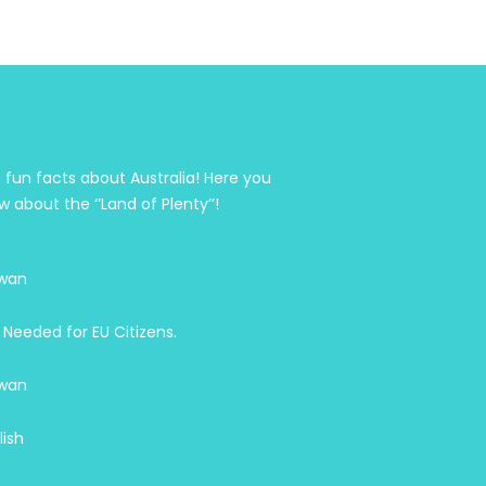
 fun facts about Australia! Here you
w about the ‘’Land of Plenty’’!
wan
 Needed for EU Citizens.
wan
lish