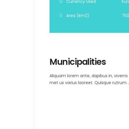
Currency Used
Eur
Area (km2)
750
Municipalities
Aliquam lorem ante, dapibus in, viverra qu
met us varius laoreet. Quisque rutrum. A