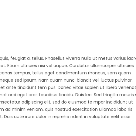
uis, feugiat a, tellus. Phasellus viverra nulla ut metus varius laor
 Etiam ultricies nisi vel augue. Curabitur ullamcorper ultricies
Maecenas tempus, tellus eget condimentum rhoncus, sem quam
 neque sed ipsum. Nam quam nunc, blandit vel, luctus pulvinar,
et ante tincidunt tem pus. Donec vitae sapien ut libero venenat
et orci eget eros faucibus tincidu. Duis leo. Sed fringilla mauris s
nsectetur adipiscing elit, sed do eiusmod te mpor incididunt ut
m ad minim veniam, quis nostrud exercitation ullamco labo ris
Duis aute irure dolor in reprehe nderit in voluptate velit esse