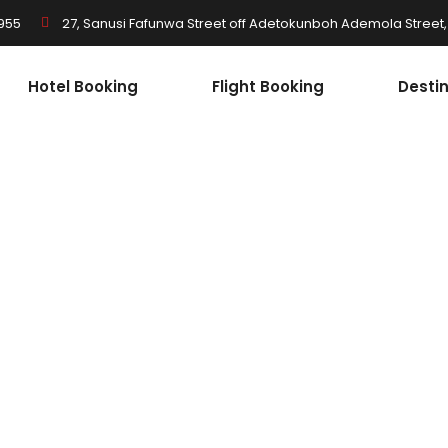
955
27, Sanusi Fafunwa Street off Adetokunboh Ademola Street, I
Hotel Booking
Flight Booking
Desti
Amazing Tour
Italy