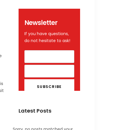
Newsletter
If you have questions,
do not hesitate to ask!
e
is
it
Latest Posts
Sorry, no posts matched your