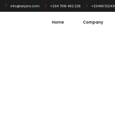
+234 7016 462 226
+2349072243
info@airjara.com
Home
Company