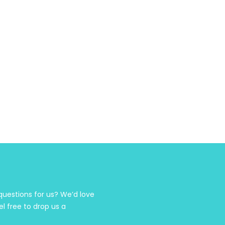
estions for us? We’d love
el free to drop us a