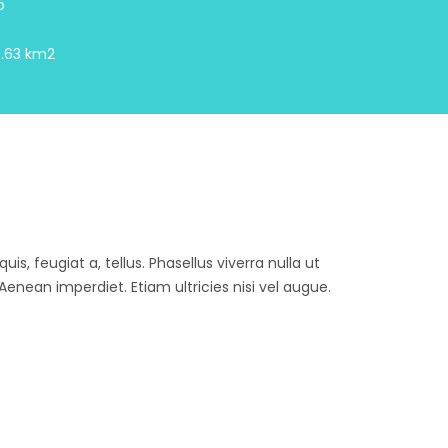
o
.63 km2
is, feugiat a, tellus. Phasellus viverra nulla ut
enean imperdiet. Etiam ultricies nisi vel augue.