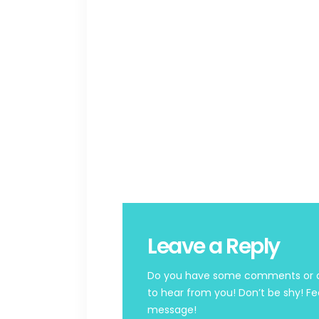
Leave a Reply
Do you have some comments or qu
to hear from you! Don’t be shy! Fe
message!