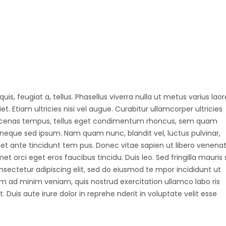
uis, feugiat a, tellus. Phasellus viverra nulla ut metus varius laor
 Etiam ultricies nisi vel augue. Curabitur ullamcorper ultricies
Maecenas tempus, tellus eget condimentum rhoncus, sem quam
 neque sed ipsum. Nam quam nunc, blandit vel, luctus pulvinar,
et ante tincidunt tem pus. Donec vitae sapien ut libero venenat
et orci eget eros faucibus tincidu. Duis leo. Sed fringilla mauris s
nsectetur adipiscing elit, sed do eiusmod te mpor incididunt ut
m ad minim veniam, quis nostrud exercitation ullamco labo ris
Duis aute irure dolor in reprehe nderit in voluptate velit esse