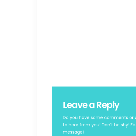
Leave a Reply
Do you have some comments or qu
to hear from you! Don’t be shy! Fe
message!