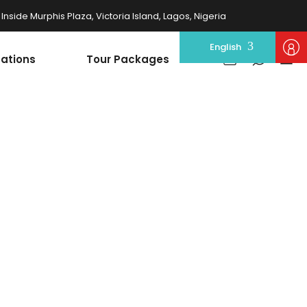
nside Murphis Plaza, Victoria Island, Lagos, Nigeria
English
nations
Tour Packages