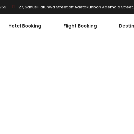
955
27, Sanusi Fafunwa Street off Adetokunboh Ademola Street, I
Hotel Booking
Flight Booking
Desti
Amazing Tour
Country Side