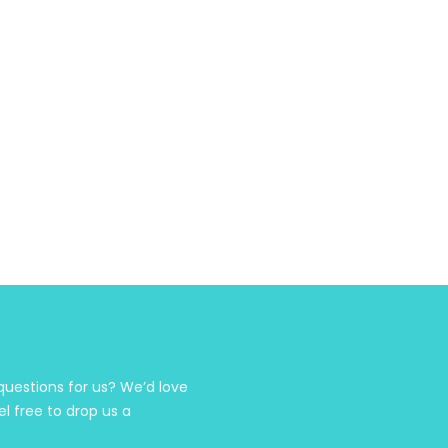
estions for us? We’d love
el free to drop us a