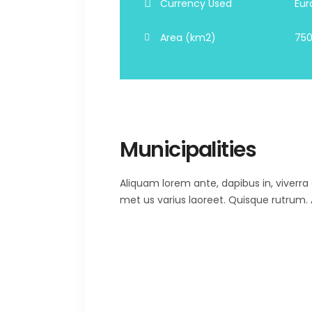
Currency Used
Eur
Area (km2)
750
Municipalities
Aliquam lorem ante, dapibus in, viverra qu
met us varius laoreet. Quisque rutrum. A