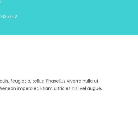
o
.63 km2
is, feugiat a, tellus. Phasellus viverra nulla ut
enean imperdiet. Etiam ultricies nisi vel augue.