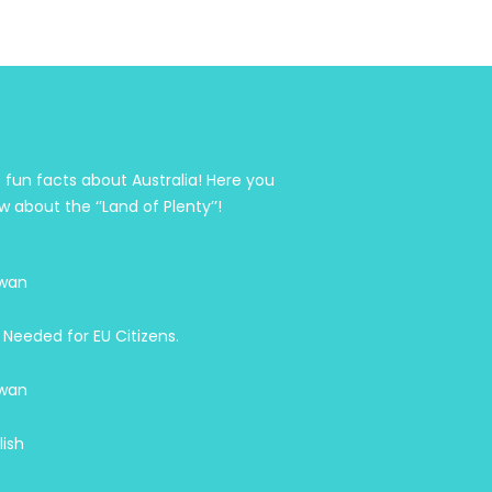
 fun facts about Australia! Here you
w about the ‘’Land of Plenty’’!
wan
 Needed for EU Citizens.
wan
lish