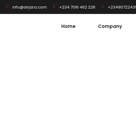
+234 7016 462 226
+2349072243
info@airjara.com
Home
Company