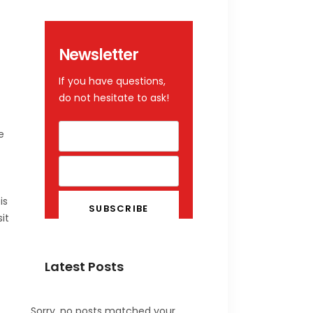
Newsletter
If you have questions,
do not hesitate to ask!
e
is
it
Latest Posts
Sorry, no posts matched your