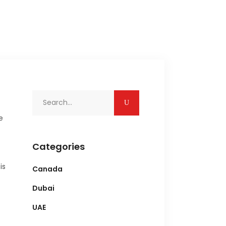
Search
for:
e
Categories
is
Canada
Dubai
UAE